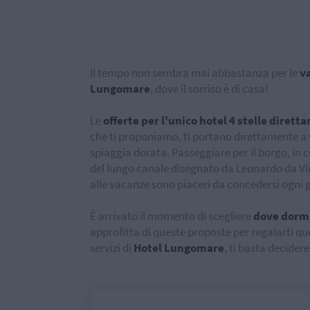
Il tempo non sembra mai abbastanza per le
v
Lungomare
, dove il sorriso è di casa!
Le
offerte per l'unico hotel 4 stelle dire
che ti proponiamo, ti portano direttamente a v
spiaggia dorata. Passeggiare per il borgo, in c
del lungo canale disegnato da Leonardo da Vinc
alle vacanze sono piaceri da concedersi ogni 
È arrivato il momento di scegliere
dove dorm
approfitta di queste proposte per regalarti qu
servizi di
Hotel Lungomare
, ti basta decidere