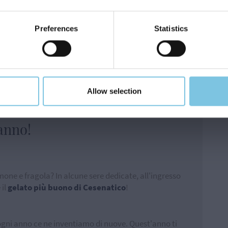
i pasti
Preferences
Statistics
iedi un Preventivo
Allow selection
'anno!
imone e fragola? In alcune sere dedicate, all'ingresso
 il
gelato più buono di Cesenatico
!
 ogni anno ce ne inventiamo di nuove. Quest'anno ti