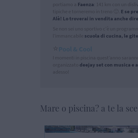
portiamo a
Faenza
: 141 km con un disl
tipiche e torneremo in treno 🙂.
E se pre
Alè! Lo troverai in vendita anche di
Se non sei uno sportivo c'è un program
l’immancabile
scuola di cucina, le git
⭐
Pool & Cool
I momenti in piscina quest’anno saranno
organizzato
deejay set con musica e 
adesso!
Mare o piscina? a te la sce