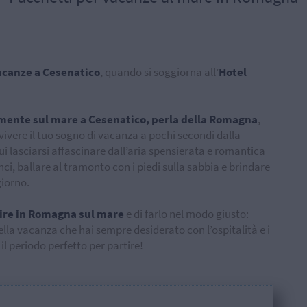
acanze a Cesenatico
, quando si soggiorna all’
Hotel
ttamente sul mare a Cesenatico, perla della Romagna
,
ivere il tuo sogno di vacanza a pochi secondi dalla
ui lasciarsi affascinare dall’aria spensierata e romantica
i, ballare al tramonto con i piedi sulla sabbia e brindare
giorno.
ire in Romagna sul mare
e di farlo nel modo giusto:
ella vacanza che hai sempre desiderato con l’ospitalità e i
 il periodo perfetto per partire!