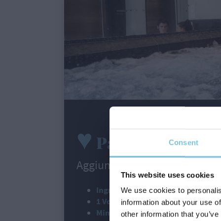
♥
Pacchetto Relax
Consent
Aggiungi al tuo soggiorno:
This website uses cookies
Ingresso giornaliero al centro be
We use cookies to personalis
1 Voucher
del valore di € 20,00 (a c
information about your use of
Minibar
in camera rifornito giornal
other information that you’ve