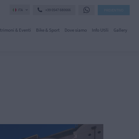
ITA
+39 0547 680666
PREVENTIVO
trimoni & Eventi
Bike & Sport
Dove siamo
Info Utili
Gallery