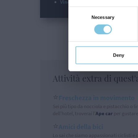
Vino
alla spina al ristorante duranti 
Consent
Necessary
Selection
Rich
Deny
Attività extra di quest
⭐
Freschezza in movimento
Sei più tipo da nocciola e pistacchio o l
dell'hotel, troverai l'
Ape car
per gustare
⭐
Amici della bici
Lo sai che siamo appassionati ciclisti e