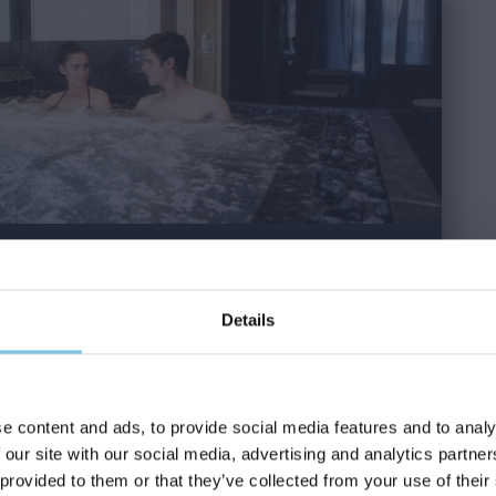
Details
nessere
con accappatoio e telo mare a disposizione
e content and ads, to provide social media features and to analy
amera) per i trattamenti estetici
 our site with our social media, advertising and analytics partn
mente di bevande analcoliche
 provided to them or that they’ve collected from your use of their