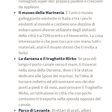
romagnoli super-doc prepara piadine e crescioni
da applausi.
Il museo della Marineria
. È l’unico museo
galleggiante esistente in Italia e tra i pochi
esistenti al mondo e contiene una dozzina di
imbarcazioni diverse utilizzate dagli abitanti
della città tra l’Ottocento e il Novecento. La cosa
interessante è che puoi toccare con mano tutti i
materiali, anzi è il museo stesso che ti invita a
farlo!
La darsena e il traghetto Mirko
. Se procedi
lungo il porto canale verso il mare, ti troverai
nella zona della Darsena, dove c’è la statua
dedicata alle Spose dei marinai. Se l’idea di
tornare indietro ed attraversare uno dei due
ponti a piedi ti dà noia, puoi provare il Traghetto
Mirko, un’istituzione in città che con pochi
centesimi ti trasporta nella sponda opposta del
canale.
Parco di Levante
. 35 ettari di prati, alberi