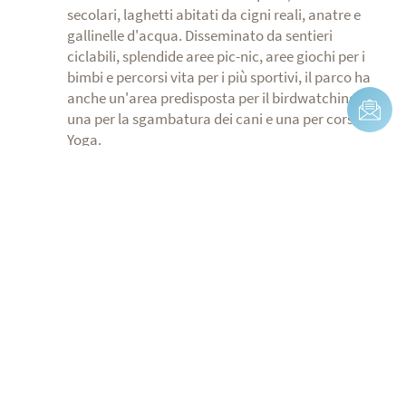
secolari, laghetti abitati da cigni reali, anatre e
gallinelle d'acqua. Disseminato da sentieri
ciclabili, splendide aree pic-nic, aree giochi per i
bimbi e percorsi vita per i più sportivi, il parco ha
anche un'area predisposta per il birdwatching,
una per la sgambatura dei cani e una per corsi di
Yoga.
Visitare Cesenatico con una city
bike
Itinerario 2