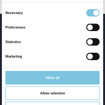
Consent
Necessary
Selection
Preferences
NEWSLETTER
Statistics
Vuoi sapere perchè noi romagnoli siamo
sempre così felici?
Marketing
Lasciaci la tua mail: ti racconteremo la nostra
storia!
Allow all
EMAIL
Allow selection