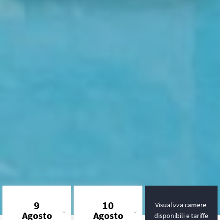
9
10
Visualizza camere
Agosto
Agosto
disponibili e tariffe