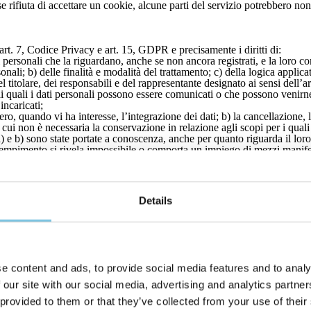
se rifiuta di accettare un cookie, alcune parti del servizio potrebbero n
ll’art. 7, Codice Privacy e art. 15, GDPR e precisamente i diritti di:
 personali che la riguardano, anche se non ancora registrati, e la loro co
sonali; b) delle finalità e modalità del trattamento; c) della logica applica
 del titolare, dei responsabili e del rappresentante designato ai sensi del
ai quali i dati personali possono essere comunicati o che possono venirn
incaricati;
vero, quando vi ha interesse, l’integrazione dei dati; b) la cancellazione
i cui non è necessaria la conservazione in relazione agli scopi per i quali 
 a) e b) sono state portate a conoscenza, anche per quanto riguarda il loro
 adempimento si rivela impossibile o comporta un impiego di mezzi manifes
i al trattamento dei dati personali che la riguardano, ancorché pertinenti a
iale pubblicitario o di vendita diretta o per il compimento di ricerche 
ntervento di un operatore mediante email e/o mediante modalità di market
Details
 finalità di marketing diretto mediante modalità automatizzate si estende
 di opposizione anche solo in parte. Pertanto, l’interessato può decidere 
 oppure nessuna delle due tipologie di comunicazione. Ove applicabili, ha
tazione di trattamento, diritto alla portabilità dei dati, diritto di opposizio
e content and ads, to provide social media features and to analy
i che la riguardano, la loro rettifica o la cancellazione, l’integrazione de
mune e leggibile da dispositivo automatico; di revocare il consenso event
 our site with our social media, advertising and analytics partn
tutto od in parte, all’utilizzo dei Dati; di proporre reclamo all’Autorità, 
 provided to them or that they’ve collected from your use of their
in qualsiasi momento esercitare i diritti inviando una raccomandata A