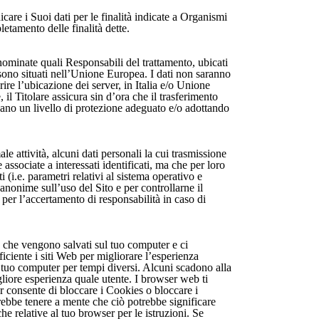
icare i Suoi dati per le finalità indicate a Organismi
letamento delle finalità dette.
 nominate quali Responsabili del trattamento, ubicati
sono situati nell’Unione Europea. I dati non saranno
ire l’ubicazione dei server, in Italia e/o Unione
l Titolare assicura sin d’ora che il trasferimento
scano un livello di protezione adeguato e/o adottando
e attività, alcuni dati personali la cui trasmissione
associate a interessati identificati, ma che per loro
i (i.e. parametri relativi al sistema operativo e
 anonime sull’uso del Sito e per controllarne il
per l’accertamento di responsabilità in caso di
to che vengono salvati sul tuo computer e ci
iciente i siti Web per migliorare l’esperienza
l tuo computer per tempi diversi. Alcuni scadono alla
liore esperienza quale utente. I browser web ti
r consente di bloccare i Cookies o bloccare i
rebbe tenere a mente che ciò potrebbe significare
e relative al tuo browser per le istruzioni. Se