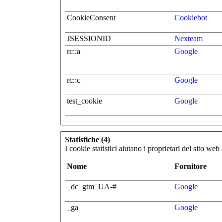
CookieConsent
Cookiebot
JSESSIONID
Nexteam
rc::a
Google
rc::c
Google
test_cookie
Google
Statistiche (4)
I cookie statistici aiutano i proprietari del sito w
Nome
Fornitore
_dc_gtm_UA-#
Google
_ga
Google