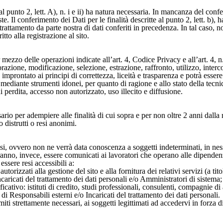
e al punto 2, lett. A), n. i e ii) ha natura necessaria. In mancanza del c
este. Il conferimento dei Dati per le finalità descritte al punto 2, lett. b)
trattamento da parte nostra di dati conferiti in precedenza. In tal caso, n
itto alla registrazione al sito.
r mezzo delle operazioni indicate all’art. 4, Codice Privacy e all’art. 4,
azione, modificazione, selezione, estrazione, raffronto, utilizzo, inte
à improntato ai principi di correttezza, liceità e trasparenza e potrà esse
à mediante strumenti idonei, per quanto di ragione e allo stato della tecnic
i perdita, accesso non autorizzato, uso illecito e diffusione.
ssario per adempiere alle finalità di cui sopra e per non oltre 2 anni dalla 
 distrutti o resi anonimi.
ffusi, ovvero non ne verrà data conoscenza a soggetti indeterminati, in ne
nno, invece, essere comunicati ai lavoratori che operano alle dipendenze
essere resi accessibili a:
utorizzati alla gestione del sito e alla fornitura dei relativi servizi (a tit
Incaricati del trattamento dei dati personali e/o Amministratori di sistema;
ificativo: istituti di credito, studi professionali, consulenti, compagnie di
 di Responsabili esterni e/o Incaricati del trattamento dei dati personali.
miti strettamente necessari, ai soggetti legittimati ad accedervi in forza 