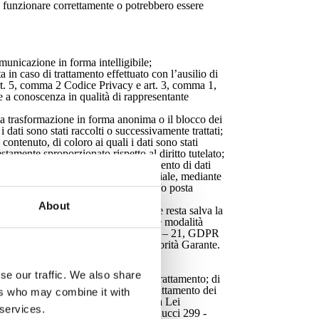
on funzionare correttamente o potrebbero essere
municazione in forma intelligibile;
ta in caso di trattamento effettuato con l’ausilio di
l’art. 5, comma 2 Codice Privacy e art. 3, comma 1,
e a conoscenza in qualità di rappresentante
, la trasformazione in forma anonima o il blocco dei
i dati sono stati raccolti o successivamente trattati;
 contenuto, di coloro ai quali i dati sono stati
tamente sproporzionato rispetto al diritto tutelato;
llo scopo della raccolta; b) al trattamento di dati
di mercato o di comunicazione commerciale, mediante
ing tradizionali mediante telefono e/o posta
About
 a quelle tradizionali e che comunque resta salva la
di ricevere solo comunicazioni mediante modalità
 altresì i diritti di cui agli artt. 16 – 21, GDPR
ne), nonché il diritto di reclamo all’Autorità Garante.
se our traffic. We also share
i Dati incompleti, la limitazione del trattamento; di
ualmente prestato relativamente al trattamento dei
ers who may combine it with
nonché di esercitare gli altri diritti a Lei
 services.
/R a HOTEL LUNGOMARE srl , Via Carducci 299 -