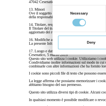
47042 Cesenatico (FC) oppure una e-mail all’indi
Consent
13. Minori
Ove il soggetto che conferisce i dati abbia un’età infe
Necessary
Selection
della responsabilità genitoriale per il quale sono acqui
14. Titolare, responsabile e incaricati
Il Titolare del trattamento è HOTEL LUNGOMARE sr
aggiornato dei responsabili e degli incaricati al trat
16. Modifiche alla presente Informativa
Deny
La presente Informativa può subire variazioni. Si con
17. Luogo e data
Cesenatico, 5 marzo 2019
Questo sito web utilizza i cookie. Utilizziamo i cook
Condividiamo inoltre informazioni sul modo in cui uti
combinarle con altre informazioni che ha fornito loro
I cookie sono piccoli file di testo che possono essere 
La legge afferma che possiamo memorizzare i cookie su
abbiamo bisogno del suo permesso.
Questo sito utilizza diversi tipi di cookie. Alcuni c
In qualsiasi momento è possibile modificare o revoc