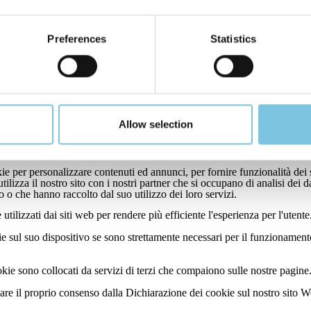
rizzo hotel@hlungomare.com
riore ai 16 anni, tale trattamento è lecito soltanto se e nella misura in cu
Preferences
Statistics
siti i dati identificativi.
l , con sede legale in Via Carducci 299 - 47042 Cesenatico (FC), Pa
tamento è custodito presso la sede del Titolare del trattamento.
Allow selection
siglia, quindi, di controllare regolarmente questa Informativa e di riferi
ie per personalizzare contenuti ed annunci, per fornire funzionalità dei s
lizza il nostro sito con i nostri partner che si occupano di analisi dei d
 o che hanno raccolto dal suo utilizzo dei loro servizi.
utilizzati dai siti web per rendere più efficiente l'esperienza per l'utente
l suo dispositivo se sono strettamente necessari per il funzionamento di 
ookie sono collocati da servizi di terzi che compaiono sulle nostre pagine
are il proprio consenso dalla Dichiarazione dei cookie sul nostro sito W