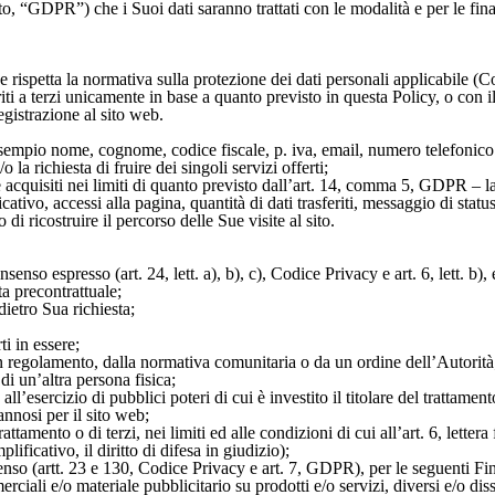
, “GDPR”) che i Suoi dati saranno trattati con le modalità e per le final
ali e rispetta la normativa sulla protezione dei dati personali applicabil
riti a terzi unicamente in base a quanto previsto in questa Policy, o con 
egistrazione al sito web.
ad esempio nome, cognome, codice fiscale, p. iva, email, numero telefonico 
o la richiesta di fruire dei singoli servizi offerti;
 acquisiti nei limiti di quanto previsto dall’art. 14, comma 5, GDPR – la
ativo, accessi alla pagina, quantità di dati trasferiti, messaggio di stat
 di ricostruire il percorso delle Sue visite al sito.
nsenso espresso (art. 24, lett. a), b), c), Codice Privacy e art. 6, lett. b)
ta precontrattuale;
dietro Sua richiesta;
ti in essere;
un regolamento, dalla normativa comunitaria o da un ordine dell’Autorità
 di un’altra persona fisica;
l’esercizio di pubblici poteri di cui è investito il titolare del trattament
annosi per il sito web;
attamento o di terzi, nei limiti ed alle condizioni di cui all’art. 6, letter
plificativo, il diritto di difesa in giudizio);
nso (artt. 23 e 130, Codice Privacy e art. 7, GDPR), per le seguenti Fin
ali e/o materiale pubblicitario su prodotti e/o servizi, diversi e/o dissim