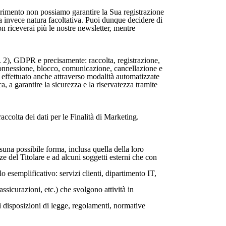
onferimento non possiamo garantire la Sua registrazione
, ha invece natura facoltativa. Puoi dunque decidere di
on riceverai più le nostre newsletter, mentre
 n. 2), GDPR e precisamente: raccolta, registrazione,
rconnessione, blocco, comunicazione, cancellazione e
re effettuato anche attraverso modalità automatizzate
a, a garantire la sicurezza e la riservatezza tramite
raccolta dei dati per le Finalità di Marketing.
ssuna possibile forma, inclusa quella della loro
 del Titolare e ad alcuni soggetti esterni che con
olo esemplificativo: servizi clienti, dipartimento IT,
 assicurazioni, etc.) che svolgono attività in
di disposizioni di legge, regolamenti, normative