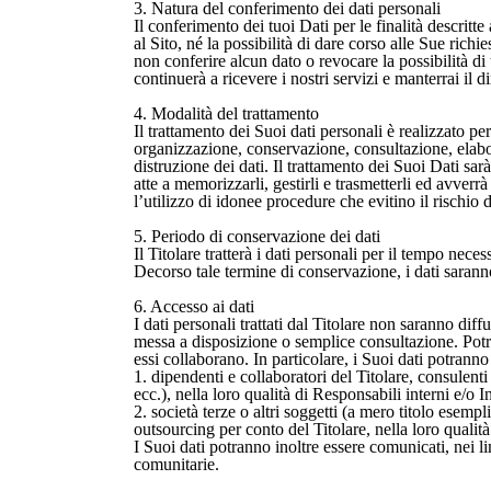
3. Natura del conferimento dei dati personali
Il conferimento dei tuoi Dati per le finalità descritt
al Sito, né la possibilità di dare corso alle Sue richi
non conferire alcun dato o revocare la possibilità di 
continuerà a ricevere i nostri servizi e manterrai il dir
4. Modalità del trattamento
Il trattamento dei Suoi dati personali è realizzato pe
organizzazione, conservazione, consultazione, elabor
distruzione dei dati. Il trattamento dei Suoi Dati sar
atte a memorizzarli, gestirli e trasmetterli ed avverr
l’utilizzo di idonee procedure che evitino il rischio d
5. Periodo di conservazione dei dati
Il Titolare tratterà i dati personali per il tempo nece
Decorso tale termine di conservazione, i dati saranno
6. Accesso ai dati
I dati personali trattati dal Titolare non saranno di
messa a disposizione o semplice consultazione. Potra
essi collaborano. In particolare, i Suoi dati potranno 
1. dipendenti e collaboratori del Titolare, consulenti a
ecc.), nella loro qualità di Responsabili interni e/o 
2. società terze o altri soggetti (a mero titolo esempl
outsourcing per conto del Titolare, nella loro qualità
I Suoi dati potranno inoltre essere comunicati, nei li
comunitarie.