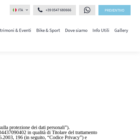
ITA
+39 0547 680666
PREVENTIVO
trimoni & Eventi
Bike & Sport
Dove siamo
Info Utili
Gallery
lla protezione dei dati personali”).
37090402 in qualità di Titolare del trattamento
.06.2003, 196 (in seguito, “Codice Privacy”) e