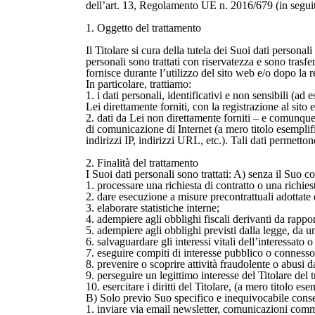
dell’art. 13, Regolamento UE n. 2016/679 (in seguito
1. Oggetto del trattamento
Il Titolare si cura della tutela dei Suoi dati person
personali sono trattati con riservatezza e sono trasfe
fornisce durante l’utilizzo del sito web e/o dopo la r
In particolare, trattiamo:
1. i dati personali, identificativi e non sensibili (
Lei direttamente forniti, con la registrazione al sito e/
2. dati da Lei non direttamente forniti – e comunque
di comunicazione di Internet (a mero titolo esemplific
indirizzi IP, indirizzi URL, etc.). Tali dati permettono
2. Finalità del trattamento
I Suoi dati personali sono trattati: A) senza il Suo co
1. processare una richiesta di contratto o una richies
2. dare esecuzione a misure precontrattuali adottate 
3. elaborare statistiche interne;
4. adempiere agli obblighi fiscali derivanti da rappor
5. adempiere agli obblighi previsti dalla legge, da 
6. salvaguardare gli interessi vitali dell’interessato o
7. eseguire compiti di interesse pubblico o connesso al
8. prevenire o scoprire attività fraudolente o abusi d
9. perseguire un legittimo interesse del Titolare del tr
10. esercitare i diritti del Titolare, (a mero titolo esem
B) Solo previo Suo specifico e inequivocabile conse
1. inviare via email newsletter, comunicazioni commerci