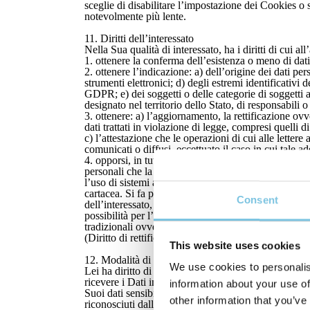
sceglie di disabilitare l’impostazione dei Cookies o 
notevolmente più lente.
11. Diritti dell’interessato
Nella Sua qualità di interessato, ha i diritti di cui a
1. ottenere la conferma dell’esistenza o meno di dati
2. ottenere l’indicazione: a) dell’origine dei dati per
strumenti elettronici; d) degli estremi identificativi
GDPR; e) dei soggetti o delle categorie di soggetti 
designato nel territorio dello Stato, di responsabili o 
3. ottenere: a) l’aggiornamento, la rettificazione ov
dati trattati in violazione di legge, compresi quelli d
c) l’attestazione che le operazioni di cui alle lettere
comunicati o diffusi, eccettuato il caso in cui tale
4. opporsi, in tutto o in parte: a) per motivi legittim
personali che la riguardano a fini di invio di mater
l’uso di sistemi automatizzati di chiamata senza l’i
cartacea. Si fa presente che il diritto di opposizione
Consent
dell’interessato, esposto al precedente punto b), per
possibilità per l’interessato di esercitare il diritto
tradizionali ovvero solo comunicazioni automatizzate
(Diritto di rettifica, diritto all’oblio, diritto di limi
This website uses cookies
12. Modalità di esercizio dei diritti
We use cookies to personalis
Lei ha diritto di chiedere al Titolare l’accesso ai Dat
ricevere i Dati in un formato strutturato, di uso co
information about your use of
Suoi dati sensibili in qualsiasi momento ed opporsi in 
other information that you’ve
riconosciuti dalla disciplina applicabile. Potrà 