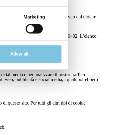
i, tale consenso è prestato o autorizzato dal titolare
Marketing
rtiva IVA e Codice fiscale 04437090402. L’elenco
Allow all
rsi alla versione più aggiornata.
ocial media e per analizzare il nostro traffico.
ati web, pubblicità e social media, i quali potrebbero
.
questo sito. Per tutti gli altri tipi di cookie
.
eb.