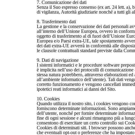
7. Comunicazione dei dati
Senza il Suo espresso consenso (ex art. 24 lett. a), b
di vigilanza, Autorità giudiziarie nonché a tutti gli a
8. Trasferimento dati
La gestione e la conservazione dei dati personali avv
all’interno dell’Unione Europea, ovvero in conformi
oggetto di trasferimento al di fuori dell’Unione Euro
Europea e/o Paesi extra-UE, tale spostamento avverrà
dei dati extra-UE avverrà in conformità alle disposi
le clausole contrattuali standard previste dalla Co
9. Dati di navigazione
I sistemi informatici e le procedure software prepost
è implicita nell’uso dei protocolli di comunicazione d
stessa natura potrebbero, attraverso elaborazioni ed as
all’ambiente informatico dell’utente). Tali dati vengo
corretto funzionamento e vengono cancellati immediat
ipotetici reati informatici ai danni del Sito.
10. Cookies
Quando utilizza il nostro sito, i cookies vengono con
forniscono determinate informazioni. Sono ampiamente
dell’utente, nonché per fornire determinate informaz
fine di ogni sessione e alcuni rimangono più a lungo
consentono di esercitare un certo controllo sui Cook
Cookies di determinati siti. I browser possono anche
che eventuali opt-out o preferenze che ha impostato s