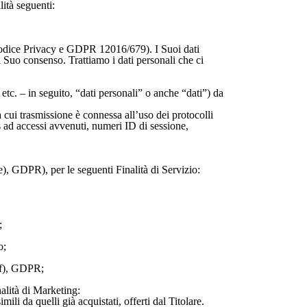
ità seguenti:
e (Codice Privacy e GDPR 12016/679). I Suoi dati
il Suo consenso. Trattiamo i dati personali che ci
etc. – in seguito, “dati personali” o anche “dati”) da
 cui trasmissione è connessa all’uso dei protocolli
us ad accessi avvenuti, numeri ID di sessione,
, e), GDPR), per le seguenti Finalità di Servizio:
;
o;
a f), GDPR;
alità di Marketing:
ili da quelli già acquistati, offerti dal Titolare.