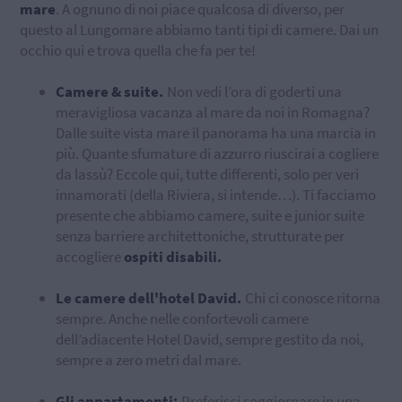
mare
. A ognuno di noi piace qualcosa di diverso, per
questo al Lungomare abbiamo tanti tipi di camere. Dai un
occhio qui e trova quella che fa per te!
Camere & suite.
Non vedi l’ora di goderti una
meravigliosa vacanza al mare da noi in Romagna?
Dalle suite vista mare il panorama ha una marcia in
più. Quante sfumature di azzurro riuscirai a cogliere
da lassù? Eccole qui, tutte differenti, solo per veri
innamorati (della Riviera, si intende…). Ti facciamo
presente che abbiamo camere, suite e junior suite
senza barriere architettoniche, strutturate per
accogliere
ospiti disabili.
Le camere dell'hotel David.
Chi ci conosce ritorna
sempre. Anche nelle confortevoli camere
dell’adiacente Hotel David, sempre gestito da noi,
sempre a zero metri dal mare.
Gli appartamenti:
Preferisci soggiornare in una