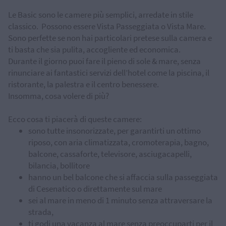
Le Basic sono le camere più semplici, arredate in stile
classico. Possono essere Vista Passeggiata o Vista Mare.
Sono perfette se non hai particolari pretese sulla camera e
ti basta che sia pulita, accogliente ed economica.
Durante il giorno puoi fare il pieno di sole & mare, senza
rinunciare ai fantastici servizi dell’hotel come la piscina, il
ristorante, la palestra e il centro benessere.
Insomma, cosa volere di più?
Ecco cosa ti piacerà di queste camere:
sono tutte insonorizzate, per garantirti un ottimo
riposo, con aria climatizzata, cromoterapia, bagno,
balcone, cassaforte, televisore, asciugacapelli,
bilancia, bollitore
hanno un bel balcone che si affaccia sulla passeggiata
di Cesenatico o direttamente sul mare
sei al mare in meno di 1 minuto senza attraversare la
strada,
ti godi una vacanza al mare senza preoccuparti per il