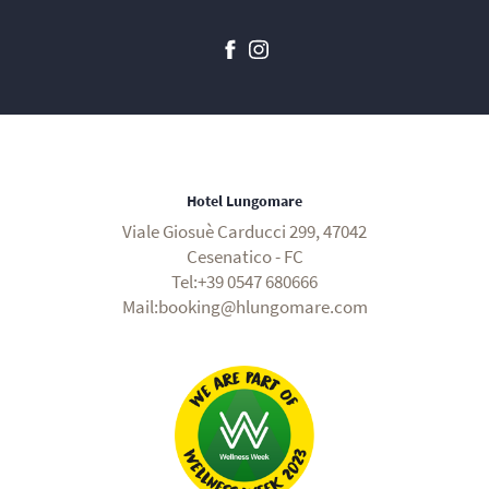
Hotel Lungomare
Viale Giosuè Carducci 299, 47042
Cesenatico - FC
Tel:+39 0547 680666
Mail:booking@hlungomare.com