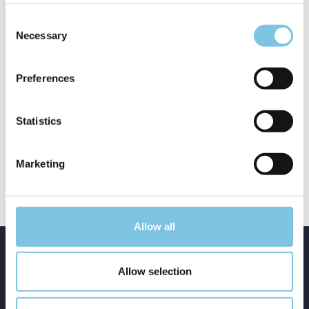
массаж для двух человек. При проживании от
Consent
7 ночей и выше: 2 массажа по 30 минут для
Necessary
Selection
двух человек. Выбор между пляжным
сервисом или пакетом услуг может быть
произведен во время бронирования.
Preferences
Statistics
Запросить цену
Marketing
Allow all
Летние
Велосипедные и
Business
предложения
спортивные
предложения
Allow selection