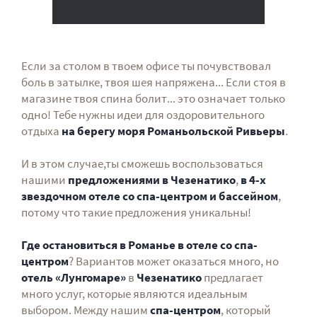
Если за столом в твоем офисе ты почувствовал
боль в затылке, твоя шея напряжена... Если стоя в
магазине твоя спина болит... это означает только
одно! Тебе нужны идеи для оздоровительного
отдыха
на берегу моря Романьольской Ривьеры
.
И в этом случае,ты сможешь воспользоваться
нашими
предложениями в Чезенатико
,
в 4-х
звездочном отеле со спа-центром и бассейном
,
потому что такие предложения уникальны!
Где остановиться в Романье в отеле со спа-
центром
? Вариантов может оказаться много, но
отель «Лунгомаре»
в
Чезенатико
предлагает
много услуг, которые являются идеальным
выбором. Между нашим
спа-центром
, который