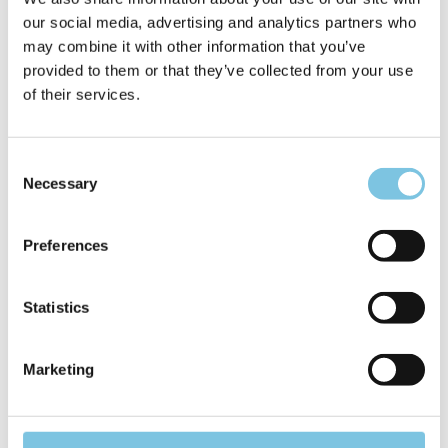
безалкогольных напитков
our social media, advertising and analytics partners who
Вино на разлив в ресторане во время
may combine it with other information that you’ve
приема пищи
provided to them or that they’ve collected from your use
of their services.
25 €
Всего за
с человека в день
Consent
Necessary
Selection
Запросить предложение
Preferences
Statistics
Спа-центр для всех в
Романье
Marketing
Пребывание со спа-пакетами
в
Чезенатико
идеально подходит для совместного