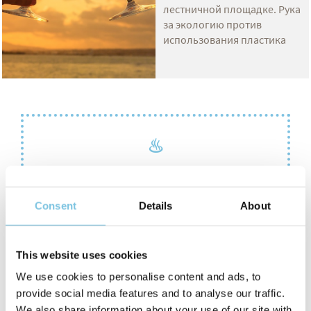
лестничной площадке. Рука
за экологию против
использования пластика
♨
Релакс-пакет
Добавьте к вашему пребыванию
Consent
Details
About
Ежедневный вход в оздоровительный центр
с халатом и пляжным полотенцем в вашем
This website uses cookies
распоряжении
1 ваучер на сумму € 20,00 на косметические
We use cookies to personalise content and ads, to
процедуры
provide social media features and to analyse our traffic.
MINIBAR в номере с ежедневным запасом
We also share information about your use of our site with