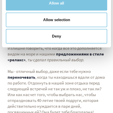
использования не только с твоим партнером, но и
Allow all
с семьей или небольшой группой друзей.
В последние годы популярно устраивать девичник
Allow selection
или мальчишник, который можно идеально
отпраздновать с друзьями в сауне, турецкой бане
или джакузи.
Deny
Излишне говорить, что когда все это дополняется
видом на море и нашими
предложениями в стиле
«релакс»
,
ты сделал правильный выбор
.
Мы - отличный выбор, даже если тебе нужно
переночевать
, когда ты находишься вдали от дома
по работе. Отдохнуть в нашей зоне отдыха перед
следующей встречей не так уж и плохо, не так ли?
Или как насчет того, чтобы выбрать нас, чтобы
отпраздновать 40-летие твоей подруги, которая
действительно нуждается в паре дней,
посвященных ей? Она будет тебе благодарна!