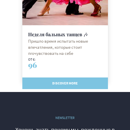
Неделя бальных танцев 🎶
Пришло время испытать новые
впечатления, которые стоит
пrочувствовать на себе
ОТ €:
96
DISCOVER MORE
NEWSLETTER
Хочешь знать почему мы, рожденные в