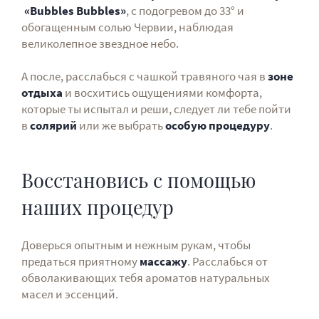
«
Bubbles
Bubbles»
, с подогревом до 33° и
обогащенным солью Червии, наблюдая
великолепное звездное небо.
А после, расслабься с чашкой травяного чая в
зоне
отдыха
и восхитись ощущениями комфорта,
которые ты испытал и реши, следует ли тебе пойти
в
солярий
или же выбрать
особую процедуру
.
Восстановись с помощью
наших процедур
Доверься опытным и нежным рукам, чтобы
предаться приятному
массажу
. Расслабься от
обволакивающих тебя ароматов натуральных
масел и эссенций.