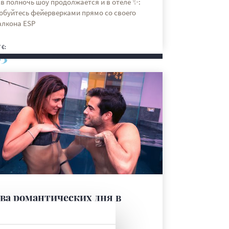
в полночь шоу продолжается и в отеле ✨:
юбуйтесь фейерверками прямо со своего
алкона ESP
 €:
85
DISCOVER MORE
ва романтических дня в
оманье