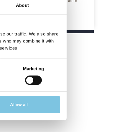
ыбери побережье Чезенатико для твоего
About
юбовного путешествия
 €:
54
DISCOVER MORE
se our traffic. We also share
ers who may combine it with
 services.
Marketing
Allow all