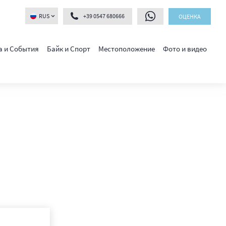
RUS
+39 0547 680666
ОЦЕНКА
а и События
Байк и Спорт
Местоположение
Фото и видео