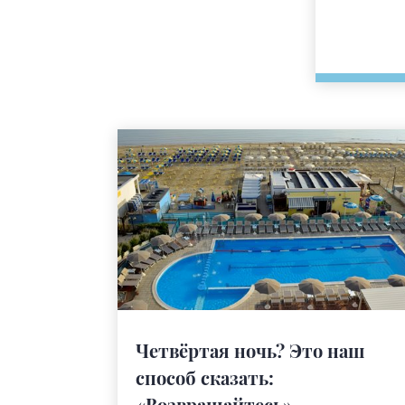
Четвёртая ночь? Это наш
способ сказать:
«Возвращайтесь».