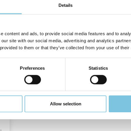
Твой оазис релакса прямо на море
В
Details
л
ОТ €:
62
ОТ
DISCOVER MORE
e content and ads, to provide social media features and to analy
 our site with our social media, advertising and analytics partn
 provided to them or that they’ve collected from your use of their
Preferences
Statistics
Allow selection
!