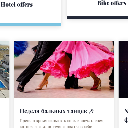
Bike offers
Hotel offers
Неделя бальных танцев 🎶
N
ф
Пришло время испытать новые впечатления,
которые стоит пrочувствовать на себе