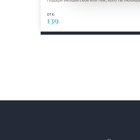
ОТ €:
139
DISCOVER MORE