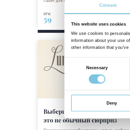
Пакет для пляжного отдыха в Романье
Consent
ОТ €:
59
This website uses cookies
DISCOVER MORE
We use cookies to personalis
information about your use of
other information that you’ve
Consent
Necessary
Selection
Deny
Выбери подарок «Лунгомаре»:
это не обычный сюрприз
Подари эмоции себе или тем, кого ты любишь