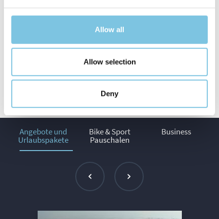
ohne Zeitmessung und ohne Leistungsdruck. Einfach
gemeinsam laufen und dabei ein rosa Detail tragen.
Allow all
Angebot anfordern
Allow selection
Deny
Angebote und
Bike & Sport
Business
Urlaubspakete
Pauschalen