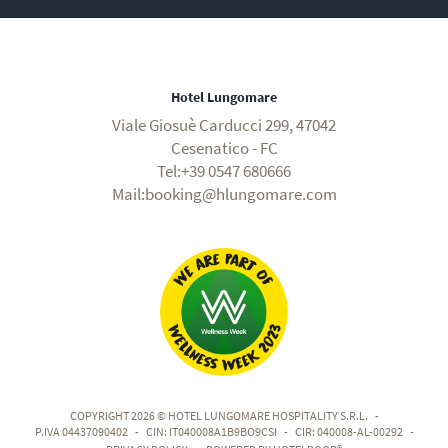
Hotel Lungomare
Viale Giosuè Carducci 299, 47042
Cesenatico - FC
Tel:+39 0547 680666
Mail:booking@hlungomare.com
COPYRIGHT 2026 © HOTEL LUNGOMARE HOSPITALITY S.R.L.
-
P.IVA 04437090402
-
CIN: IT040008A1B9BO9CSI
-
CIR: 040008-AL-00292
-