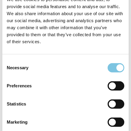
🚴 Teilnahme an 6 täglich geführten Radtouren für
provide social media features and to analyse our traffic.
Rennrad, E-Bike, MTB und Gravel
We also share information about your use of our site with
🛠 Videoüberwachter und ausgestatteter Fahrradraum
our social media, advertising and analytics partners who
mit Waschbereich, Reparaturecke und Mechaniker-
may combine it with other information that you’ve
Service
provided to them or that they’ve collected from your use
✨ Sportmassagen, Beauty-Behandlungen sowie
of their services.
Pressotherapie- und Thermotherapie-Angebote
💗 Notte Rosa Spezial 2026
Consent
Freitag, 19. Juni
Necessary
Selection
🍹 Aperitif auf unserer Veranda am Meer
Samstag, 20. Juni
🌸 Rosa Dinner: ein Themenabend mit besonderen
Preferences
Gerichten, Dekorationen und einer Atmosphäre ganz im
Zeichen der Farbe Rosa.
🍰🏊 Süße Köstlichkeiten am Pool und ein abendliches
Statistics
Bad unter dem Sternenhimmel.
Sonntag, 21. Juni
Marketing
🏃‍♀️💗 Lungomare Run Club in Rosa: ein Lauf für alle –