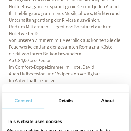
Notte Rosa ganz entspannt genießen und jeden Abend
Ihr Lieblingsprogramm aus Musik, Shows, Märkten und
Unterhaltung entlang der Riviera auswählen.
Und um Mitternacht… geht das Spektakel auch im
Hotel weiter ✨
Von unseren Zimmern mit Meerblick aus können Sie die
Feuerwerke entlang der gesamten Romagna-Küste
direkt von Ihrem Balkon bewundern.
Ab € 84,00 pro Person
im Comfort-Doppelzimmer im Hotel David
Auch Halbpension und Vollpension verfügbar.
Im Aufenthalt inklusive:
🏊 2 beheizte Pools von März bis November mit
Kinderbereich und Whirlpool
🚲 Citybikes jederzeit verfügbar, um Hafenkanal,
Consent
Details
About
Zentrum und Strandpromenade zu erreichen
💆 🏋️‍♀️ Zugang zum Technogym-Fitnessraum mit
Meerblick
This website uses cookies
Für alle, die auch im Urlaub aktiv bleiben möchten:
We use cookies to personalise content and ads, to