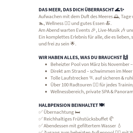
DAS MEER, DAS DICH ÜBERRASCHT 🌊✨
Aufwachen mit dem Duft des Meeres 🌅, Tage v
🏊, Wellness 💆‍♀️ und gutes Essen 🍝.
Am Abend warten Events 🎉, Live-Musik 🎶 un
Ein komplettes Erlebnis für alle, die es lieben
und frei zu sein 🌟.
WIR HABEN ALLES, WAS DU BRAUCHST 🙌
Beheizter Pool von März bis November –
Direkt am Strand – schwimmen im Meer 
Tolle Laufstrecken 🏃 auf sicheren & ru
Über 100 Radtouren 🚴‍♂️ für jedes Traini
Wellnessbereich, private SPA & Panora
HALBPENSION BEINHALTET 🍽️
✅ Übernachtung 🛏️
✅ Reichhaltiges Frühstücksbuffet 🥐
✅ Abendessen mit gefiltertem Wasser 💧
✅ Zugang zum beheizten Außenpool 🏊‍♀️ mit 