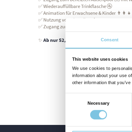
✅ Wiederauffüllbare Trinkflasche 🚰
✅ Animation für Erwachsene & Kinder 👨‍👩‍👧
✅ Nutzung von City-Bikes 🚲
✅ Zugang zum Panoramafitnessstudio „Lun
✨
Ab nur 52,00 € pro Person!
✨
Consent
This website uses cookies
An
We use cookies to personalis
information about your use of
other information that you’ve
Consent
Necessary
Selection