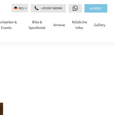
DEU
+39 0547 680666
ANGEBOT
chzeiten &
Bike &
Nützliche
Anreise
Gallery
Events
Sporthotel
Infos