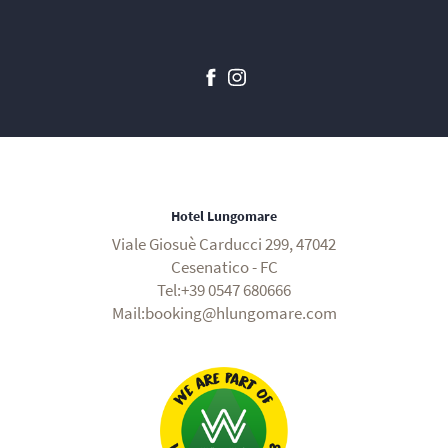
Hotel Lungomare
Viale Giosuè Carducci 299, 47042
Cesenatico - FC
Tel:+39 0547 680666
Mail:booking@hlungomare.com