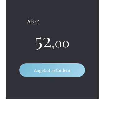
AB €:
52
,00
Angebot anfordern