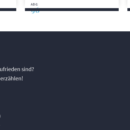
AB €:
96
MEHR SIE
frieden sind?
 erzählen!