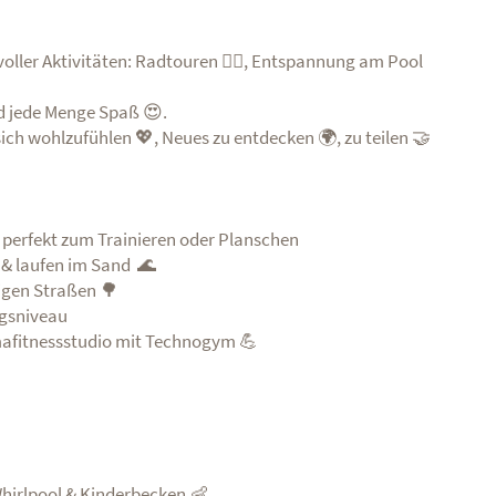
oller Aktivitäten: Radtouren 🚴‍♀️, Entspannung am Pool
d jede Menge Spaß 😍.
, sich wohlzufühlen 💖, Neues zu entdecken 🌍, zu teilen 🤝
 perfekt zum Trainieren oder Planschen
& laufen im Sand 🌊
higen Straßen 🌳
ngsniveau
mafitnessstudio mit Technogym 💪
Whirlpool & Kinderbecken 👶