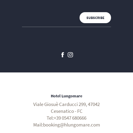
Hotel Lungomare
Viale Giosuè Carducci 299, 47042
Cesenatico - FC
Tel:+39 0547 680666
Mail:booking@hlungomare.com