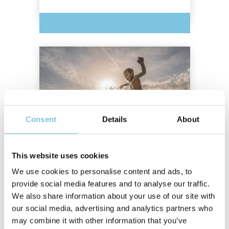
Consent
Details
About
This website uses cookies
Pais solteiros: oferta especial
We use cookies to personalise content and ads, to
Escape apenas com aqueles que amam
provide social media features and to analyse our traffic.
mais entre parques e relaxamento!
We also share information about your use of our site with
DE €:
812
our social media, advertising and analytics partners who
may combine it with other information that you’ve