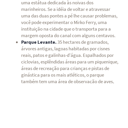
uma estátua dedicada às noivas dos
marinheiros. Se a idéia de voltar e atravessar
uma das duas pontes a pé lhe causar problemas,
você pode experimentar o Mirko Ferry, uma
instituição na cidade que o transporta para a
margem oposta do canal com alguns centavos.
Parque Levante.
35 hectares de gramados,
árvores antigas, lagoas habitadas por cisnes
reais, patos e galinhas-d'água. Espalhados por
ciclovias, esplêndidas áreas para um piquenique,
áreas de recreação para crianças e pistas de
ginástica para os mais atléticos, o parque
também tem uma área de observação de aves,
um parque de cães e uma para cursos de Yoga
Visite Cesenatico com uma
bicicleta da cidade