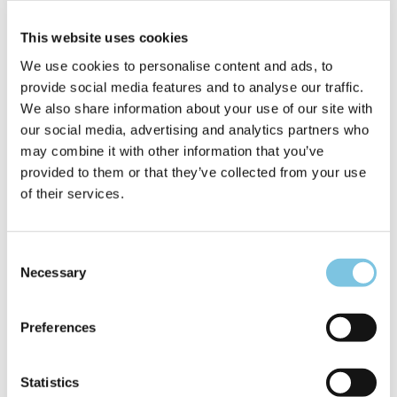
• Animación para adultos y niños
• Uso de bicicletas de paseo
This website uses cookies
• Acceso al gimnasio “Lungogym” con vista al mar
We use cookies to personalise content and ads, to
Deporte, Pasión y Libertad para Elegir:
provide social media features and to analyse our traffic.
¡Tu tiempo activo, como a ti te gusta!
We also share information about your use of our site with
Durante tu estancia, también podrás disfrutar de
our social media, advertising and analytics partners who
actividades deportivas únicas fuera del hotel, para
may combine it with other information that you’ve
todos los gustos y niveles.
provided to them or that they’ve collected from your use
of their services.
ESTO ES LO QUE TE ESPERA:
🏎️
Adrenalina sobre 2 o 4 ruedas
– Corre en el
Kartódromo Happy Valley
Consent
🚴‍♂️
Ciclismo en circuito
– Entrena como un
Necessary
Selection
profesional en el Ciclódromo Marco Pantani
🎾
¿Tenis o Padel?
– Diversión asegurada en el Club de
Tenis
Preferences
⛳
Golf en plena naturaleza
– Vive la elegancia del
Golf Adriatic de Cervia
Statistics
🥾
Senderismo en Romaña
– Aventúrate por senderos