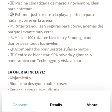
• 🏊‍♀️ Piscina climatizada de marzo a noviembre, ideal
para entrenar
• 🏖️ Estamos justo frente a la playa, perfecta para
nadar y correr en la arena
• 🏃 Rutas tranquilas y seguras para correr, además del
parque Levante muy cerca
• 🚴 Más de 100 rutas en bicicleta y 6 tours guiados
diarios para todos los niveles
• 🤝 Acompañados por nuestros guías expertos
• 🧖‍♀️ Centro de bienestar, SPA privada y gimnasio
panorámico con Technogym y vista al mar
LA OFERTA INCLUYE:
• Alojamiento
• Riquísimo desayuno buffet casero
• Cena con agua microfiltrada
• Piscina exterior climatizada de marzo a noviembre
con jacuzzi y piscina infantil
Consent
Details
About
• Botella recargable con agua