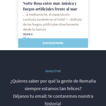
Ofertas de ferias en Emilia
Romaña
Desde sólo 64 € por persona en BB, aquí
tiene el paquete para una estancia
totalmente relajante directamente en la
playa de Cesenatico, en un hotel con spa
DESDE €:
64
DISCOVER MORE
NEWSLETTER
¿Quieres saber por qué la gente de Romaña
siempre estamos tan felices?
Déjanos tu email: te contaremos nuestra
historia!