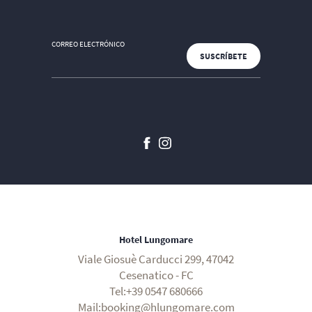
CORREO ELECTRÓNICO
Hotel Lungomare
Viale Giosuè Carducci 299, 47042
Cesenatico - FC
Tel:+39 0547 680666
Mail:booking@hlungomare.com