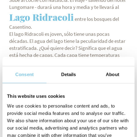
Sube al coche con Natascia. El viaje - saliendo del hotel
Lungomare - durará una hora y media y te llevará al
Lago Ridracoli
entre los bosques del
Casentino.
El lago Ridracoli es joven, sólo tiene unas pocas
décadas. El agua del lago tiene la peculiaridad de estar
estratificada. ¿Qué quiere decir? Significa que el agua
está hecha de capas. Cada capa tiene temperaturas
diferentes, más frías a medida que aumenta la
profundidad.
Consent
Details
About
Aquí hay una presa, construida para dar agua potable a
los municipios de Romagna.
En el lago de Ridracoli se puede pasar un día respirando
This website uses cookies
serenidad y disfrutando de un maravilloso e inusual
paisaje. Puedes hacer senderismo en uno de los
We use cookies to personalise content and ads, to
senderos o montar una bicicleta de montaña o una e-
provide social media features and to analyse our traffic.
bike (¡y por qué no alquilar una Grevil en nuestro hotel,
We also share information about your use of our site with
una de las novedades del 2021!), hacer un picnic al aire
our social media, advertising and analytics partners who
libre, o incluso hacer una excursión en barco eléctrico.
may combine it with other information that you’ve