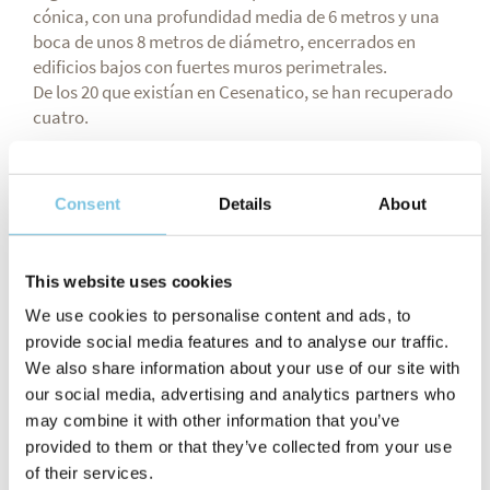
cónica, con una profundidad media de 6 metros y una
boca de unos 8 metros de diámetro, encerrados en
edificios bajos con fuertes muros perimetrales.
De los 20 que existían en Cesenatico, se han recuperado
cuatro.
A la derecha del puerto del Canal, se encuentra
Casa
Moretti
Museo
Consent
Details
About
la
de
y el
Marítimo
.
This website uses cookies
En la Casa Museo del escritor Marino Moretti (nacido en
Cesenatico en 1885 y muerto aquí en 1979) se
We use cookies to personalise content and ads, to
conservan, además del mobiliario original de la época,
provide social media features and to analyse our traffic.
libros, documentos y autógrafos, donados a la ciudad
We also share information about your use of our site with
por el poeta y su hermana Ines.
our social media, advertising and analytics partners who
El Museo Marítimo es único en Italia. Tiene una sección
may combine it with other information that you’ve
en tierra firme y otra es completamente flotante. En la
provided to them or that they’ve collected from your use
parte flotante hay 11 barcos con velas que se izan
of their services.
diariamente en verano.