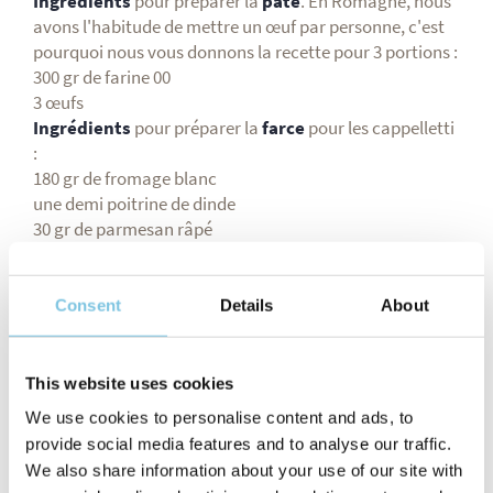
Ingrédients
pour préparer la
pâte
. En Romagne, nous
avons l'habitude de mettre un œuf par personne, c'est
pourquoi nous vous donnons la recette pour 3 portions :
300 gr de farine 00
3 œufs
Ingrédients
pour préparer la
farce
pour les cappelletti
:
180 gr de fromage blanc
une demi poitrine de dinde
30 gr de parmesan râpé
1 œuf entier et 1 jaune d'œuf
muscade, sel, poivre et zeste de citron
Prêt à mettre la main à la pâte ? Tout commence par la
Consent
Details
About
préparation.
Commençons par la préparation des pâtes. Sur une
grande planche à découper en bois, placer la farine
This website uses cookies
dans en forme de volcan, et y insérer les 3 œufs.
We use cookies to personalise content and ads, to
Pétrir - en utilisant toute votre force brute :P - jusqu'à
provide social media features and to analyse our traffic.
obtenir une pâte élastique. Pendant que vous reposez la
We also share information about your use of our site with
pâte recouverte d'un linge à température ambiante,